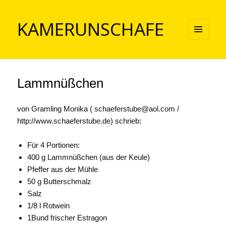
KAMERUNSCHAFE
MENÜ
UND
WIDGETS
Lammnüßchen
von Gramling Monika ( schaeferstube@aol.com /
http://www.schaeferstube.de) schrieb:
Für 4 Portionen:
400 g Lammnüßchen (aus der Keule)
Pfeffer aus der Mühle
50 g Butterschmalz
Salz
1/8 l Rotwein
1Bund frischer Estragon