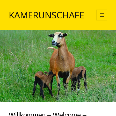
KAMERUNSCHAFE
MENÜ
UND
WIDGETS
Willkommen – Welcome –